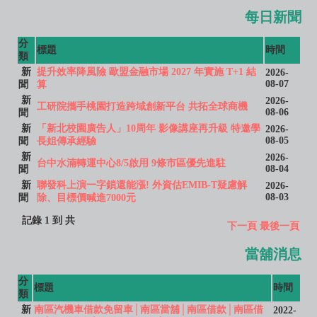
每日新聞
分
標題
時間
類
新
提升效率降風險 歐盟金融市場 2027 年實施 T+1 結
2026-
08-07
聞
算
新
2026-
工研院攜手桃園打造跨域創新平台 共拓全球商機
08-06
聞
新
「新北校園廣告人」10周年 影像講座再升級 特邀學
2026-
08-05
聞
長姐傳承經驗
新
2026-
台中水湳轉運中心8/5啟用 9條市區優先進駐
08-04
聞
新
聯發科上演一字鎖還能漲! 外資估EMIB-T疑慮解
2026-
08-03
聞
除、目標價喊進7000元
記錄 1 到 共
下一頁
最後一頁
當舖消息
分
標題
時間
類
新
南區汽機車借款免留車│南區當舖│南區借款│南區借
2022-