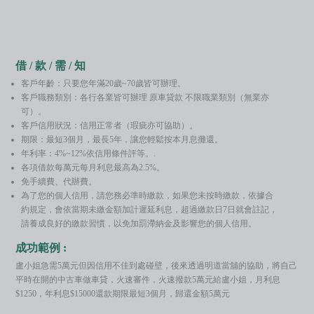
借 / 款 / 需 / 知
客戶年齡：只要您年滿20歲~70歲皆可辦理。
客戶職務類別：各行各業皆可辦理 原車貸款 不限職業類別（無業亦
可）。
客戶信用狀況：信用正常者（瑕疵亦可協助）。
期限：最短3個月，最長5年，讓您輕鬆按本月息攤還。
年利率：4%~12%依信用條件評等。.
各項借款每萬元每月利息最高為2.5%。
免手續費、代辦費。
為了您的個人信用，請您務必準時繳款，如果您未按時繳款，依據合
約規定，會依當期未繳金額加計遲延利息，超過繳款日7日就會註記，
請養成良好的繳款習慣，以免加罰滯納金及影響您的個人信用。
成功範例 :
盧小姐急需5萬元但因信用不佳到處碰壁，後來透過明道當舖的協助，將自己
平時在開的中古車做車貸，火速審件，火速撥款5萬元給盧小姐，月利息
$1250，年利息$15000還款期限最短3個月，歸還金額5萬元