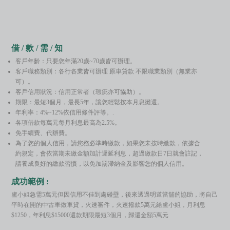
借 / 款 / 需 / 知
客戶年齡：只要您年滿20歲~70歲皆可辦理。
客戶職務類別：各行各業皆可辦理 原車貸款 不限職業類別（無業亦
可）。
客戶信用狀況：信用正常者（瑕疵亦可協助）。
期限：最短3個月，最長5年，讓您輕鬆按本月息攤還。
年利率：4%~12%依信用條件評等。.
各項借款每萬元每月利息最高為2.5%。
免手續費、代辦費。
為了您的個人信用，請您務必準時繳款，如果您未按時繳款，依據合
約規定，會依當期未繳金額加計遲延利息，超過繳款日7日就會註記，
請養成良好的繳款習慣，以免加罰滯納金及影響您的個人信用。
成功範例 :
盧小姐急需5萬元但因信用不佳到處碰壁，後來透過明道當舖的協助，將自己
平時在開的中古車做車貸，火速審件，火速撥款5萬元給盧小姐，月利息
$1250，年利息$15000還款期限最短3個月，歸還金額5萬元