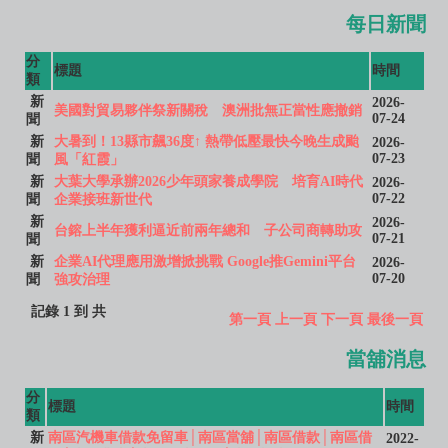
每日新聞
分
標題
時間
類
新
2026-
美國對貿易夥伴祭新關稅 澳洲批無正當性應撤銷
07-24
聞
新
大暑到！13縣市飆36度↑ 熱帶低壓最快今晚生成颱
2026-
07-23
聞
風「紅霞」
新
大葉大學承辦2026少年頭家養成學院 培育AI時代
2026-
07-22
聞
企業接班新世代
新
2026-
台鎔上半年獲利逼近前兩年總和 子公司商轉助攻
07-21
聞
新
企業AI代理應用激增掀挑戰 Google推Gemini平台
2026-
07-20
聞
強攻治理
記錄 1 到 共
第一頁
上一頁
下一頁
最後一頁
當舖消息
分
標題
時間
類
新
南區汽機車借款免留車│南區當舖│南區借款│南區借
2022-