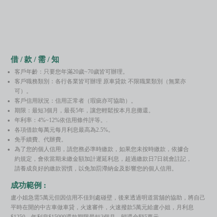
借 / 款 / 需 / 知
客戶年齡：只要您年滿20歲~70歲皆可辦理。
客戶職務類別：各行各業皆可辦理 原車貸款 不限職業類別（無業亦
可）。
客戶信用狀況：信用正常者（瑕疵亦可協助）。
期限：最短3個月，最長5年，讓您輕鬆按本月息攤還。
年利率：4%~12%依信用條件評等。.
各項借款每萬元每月利息最高為2.5%。
免手續費、代辦費。
為了您的個人信用，請您務必準時繳款，如果您未按時繳款，依據合
約規定，會依當期未繳金額加計遲延利息，超過繳款日7日就會註記，
請養成良好的繳款習慣，以免加罰滯納金及影響您的個人信用。
成功範例 :
盧小姐急需5萬元但因信用不佳到處碰壁，後來透過明道當舖的協助，將自己
平時在開的中古車做車貸，火速審件，火速撥款5萬元給盧小姐，月利息