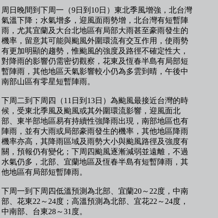
周日晚間到下周一（9日到10日）東北季風增強，北台灣
氣溫下降；水氣增多，迎風面雨勢增，北台灣有短暫陣
雨，尤其宜蘭及大台北地區有局部大雨甚至豪雨發生的
機率，留意其可能與颱風外圍環流有交互作用，使雨勢
有更加明顯的趨勢，惟颱風的強度及路徑不確定性大，
對降雨的影響仍需密切觀察，花東及恆春半島有局部短
暫陣雨，其他地區天氣影響較小仍為多雲到晴，午後中
南部山區有零星短暫陣雨。
下周二到下周四（11日到13日）為颱風最接近台灣的時
候，受東北季風及颱風或其外圍環流影響，迎風面北
部、東半部地區易有持續性強降雨出現，南部地區也有
陣雨，並有大雨或局部豪雨發生的機率，其他地區降雨
機率亦高，其降雨區域及雨勢大小與颱風路徑及強度有
關，預報仍有變化；下周四颱風逐漸減弱並遠離，不過
水氣仍多，北部、宜蘭地區及恆春半島有短暫陣雨，其
他地區有局部短暫陣雨。
下周一到下周四低溫預測為北部、宜蘭20～22度，中南
部、花東22～24度；高溫預測為北部、宜花22～24度，
中南部、台東28～31度。