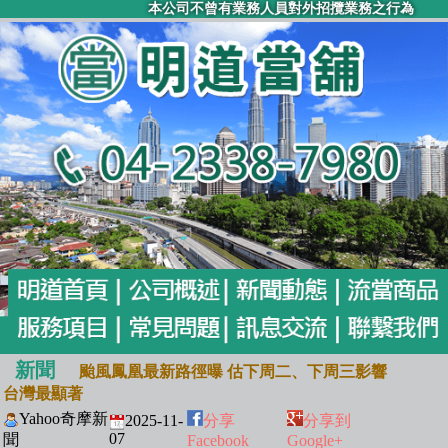
本公司不曾有業務人員對外招攬業務之行為
新聞
颱風鳳凰最新路徑曝 估下周二、下周三影響
台灣最顯著
Yahoo奇摩新
2025-11-
分享
分享到
07
聞
Facebook
Google+