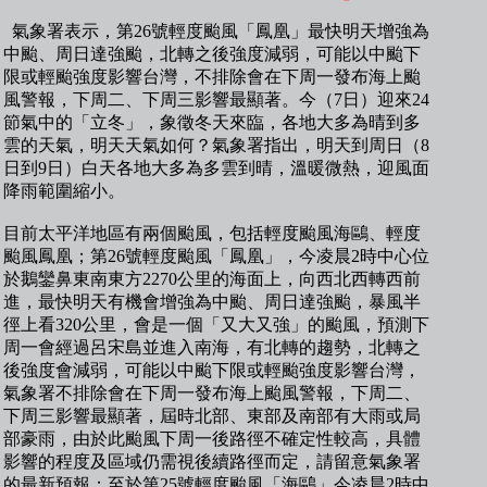
氣象署表示，第26號輕度颱風「鳳凰」最快明天增強為
中颱、周日達強颱，北轉之後強度減弱，可能以中颱下
限或輕颱強度影響台灣，不排除會在下周一發布海上颱
風警報，下周二、下周三影響最顯著。今（7日）迎來24
節氣中的「立冬」，象徵冬天來臨，各地大多為晴到多
雲的天氣，明天天氣如何？氣象署指出，明天到周日（8
日到9日）白天各地大多為多雲到晴，溫暖微熱，迎風面
降雨範圍縮小。
目前太平洋地區有兩個颱風，包括輕度颱風海鷗、輕度
颱風鳳凰；第26號輕度颱風「鳳凰」，今凌晨2時中心位
於鵝鑾鼻東南東方2270公里的海面上，向西北西轉西前
進，最快明天有機會增強為中颱、周日達強颱，暴風半
徑上看320公里，會是一個「又大又強」的颱風，預測下
周一會經過呂宋島並進入南海，有北轉的趨勢，北轉之
後強度會減弱，可能以中颱下限或輕颱強度影響台灣，
氣象署不排除會在下周一發布海上颱風警報，下周二、
下周三影響最顯著，屆時北部、東部及南部有大雨或局
部豪雨，由於此颱風下周一後路徑不確定性較高，具體
影響的程度及區域仍需視後續路徑而定，請留意氣象署
的最新預報；至於第25號輕度颱風「海鷗」今凌晨2時中