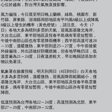
心位於越南，對台灣天氣無直接影響。
風力偏強，今日晨至明日晚上蘭嶼、綠島、桃園市、新
竹縣、屏東縣、澎湖縣局部地區有平均風6級以上或陣風
8級以上發生的機率（黃色燈號），請注意。 今天（7
日）各地大多為晴到多雲的天氣，迎風面基隆北海岸、
大台北山區、東半部地區及恆春半島偶有零星短暫雨，
午後中南部山區也有零星降雨機率；西半部高溫可達28
～33度，溫暖微熱，東半部則是25～27度，中午前後紫
外線偏強，外出請做好防曬措施，但各地早晚仍涼，低
溫普遍為21～24度，日夜溫差較大，早出晚歸請添加衣
物以免著涼。
氣象署在臉書預報，明天到周日（8日到9日）白天各地
大多為多雲到晴，溫暖微熱，迎風面降雨範圍縮小，僅
基隆北海岸、大台北山區、東半部地區及恆春半島雲量
較多，偶有零星短暫雨，午後中南部山區亦有零星短暫
陣雨。
低溫預測為台灣各地22～24度；高溫預測為北部、東半
部27～29度，中南部29～32度。