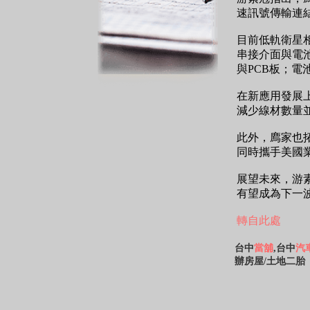
速訊號傳輸連
目前低軌衛星
串接介面與電
與PCB板；
在新應用發展
減少線材數量
此外，廌家也
同時攜手美國業
展望未來，游
有望成為下一
轉自此處
台中
當舖
,台中
汽
辦房屋/土地二胎