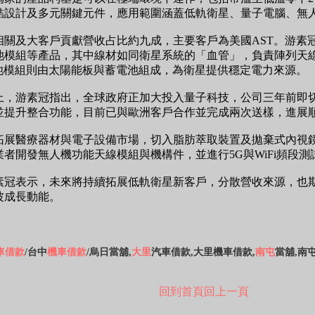
結設計及多元關鍵元件，應用範圍涵蓋低軌衛星、量子電腦、無
相關及大客戶貢獻營收占比約九成，主要客戶為美國AST。游素
池模組等產品，其中線材如同衛星系統的「血管」，負責陣列天
電池模組則由太陽能板與蓄電池組成，為衛星提供穩定電力來源。
上，游素冠指出，全球政府正加大投入量子科技，公司三年前即
並提升整合功能，目前已與歐洲客戶合作並完成兩次送樣，進展
拓展醫療器材與電子設備市場，切入脂肪萃取裝置及拋棄式內視
者開發無人機功能天線模組與機構件，並進行5G與WiFi頻段測
素冠表示，未來將持續拓展低軌衛星新客戶，分散營收來源，也
波成長動能。
車借款
/台中
機車借款
/烏日當舖,
大里
汽車借款,大里機車借款,
南屯
當舖,南
回到首頁
回上一頁