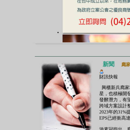
新聞
廌
財訊快報
興櫃新兵廌家科
星，也積極開
發酵潛力，有
跨域方案設計整
2023年的31
EPS已經衝高達
游素冠指出，