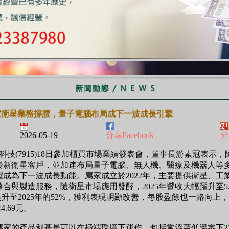
家衛星業務撐腰，量子電腦布局成下一波成長引擎
2026-05-19
分享Facebook
分
技(7915)18日參加櫃買市場業績發表會，董事長游素冠表示，
發新衛星客戶，並加速布局量子電腦、無人機、醫療及機器人等
望成為下一波成長動能。廌家成立於2022年，主要提供衛星、工
合與製造服務，隨衛星市場應用發酵，2025年營收大幅躍升至5.
%提升至2025年的52%，獲利表現明顯改善，每股盈餘也一路向上，20
4.69元。
廌家的產品利基是可以在極端環境下運作，包括常溫至低溫零下2