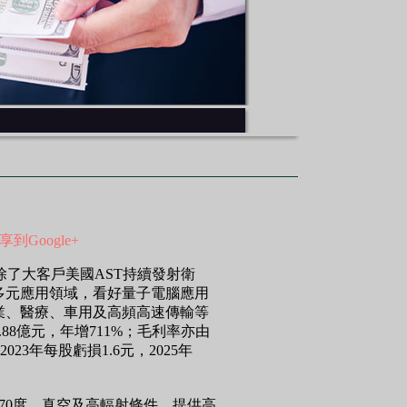
享到Google+
除了大客戶美國AST持續發射衛
多元應用領域，看好量子電腦應用
業、醫療、車用及高頻高速傳輸等
88億元，年增711%；毛利率亦由
23年每股虧損1.6元，2025年
70度、真空及高輻射條件，提供高